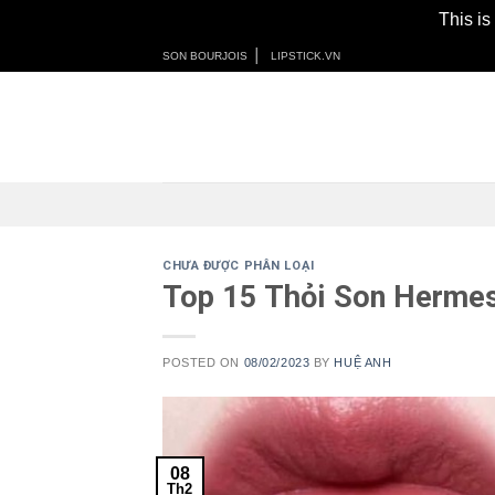
This is
Skip
│
SON BOURJOIS
LIPSTICK.VN
to
content
CHƯA ĐƯỢC PHÂN LOẠI
Top 15 Thỏi Son Herme
POSTED ON
08/02/2023
BY
HUỆ ANH
08
Th2