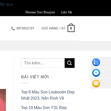
.
Bỏ qua
Review Son Bourjois
Liên Hệ
0
0979415727
GIỎ HÀNG /
0
₫
CHAT 
NHẮN 
BÀI VIẾT MỚI
ĐỂ LẠI
Top 8 Màu Son Louboutin Đẹp
Nhất 2023, Nên Rinh Về
Top 10 Màu Son YSL Đẹp