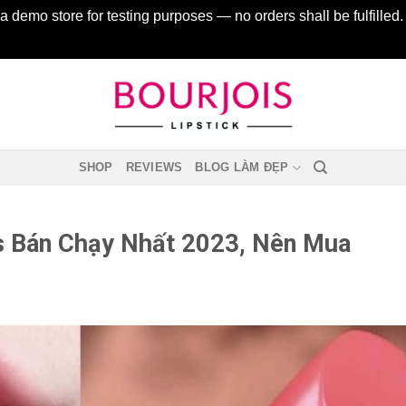
 a demo store for testing purposes — no orders shall be fulfilled
SHOP
REVIEWS
BLOG LÀM ĐẸP
s Bán Chạy Nhất 2023, Nên Mua