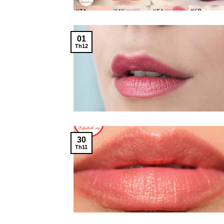
01
Th12
30
Th11