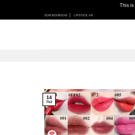
This is
Skip
│
SON BOURJOIS
LIPSTICK.VN
to
content
14
Th2