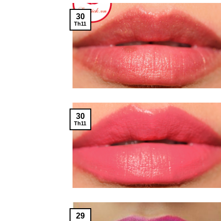
30
Th11
30
Th11
29