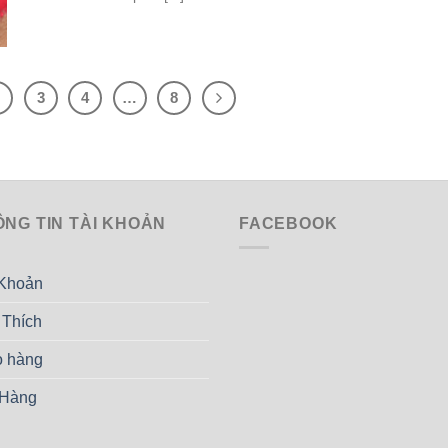
2
3
4
…
8
ÔNG TIN TÀI KHOẢN
FACEBOOK
 Khoản
 Thích
o hàng
 Hàng