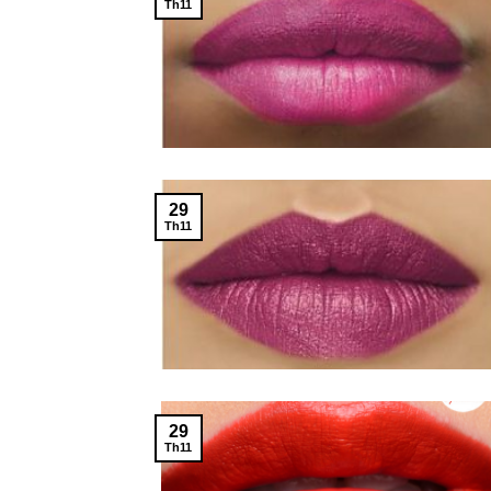
Th11
29
Th11
29
Th11