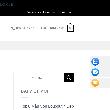
.
Bỏ qua
Review Son Bourjois
Liên Hệ
0
0979415727
GIỎ HÀNG /
0
₫
CHAT 
NHẮN 
ĐỂ LẠI
BÀI VIẾT MỚI
Top 8 Màu Son Louboutin Đẹp