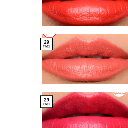
29
Th11
29
Th11