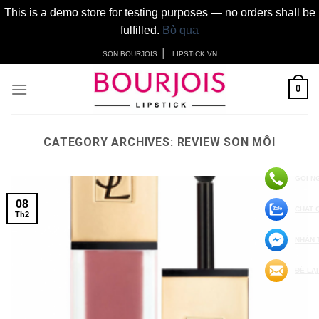
This is a demo store for testing purposes — no orders shall be
fulfilled.
Bỏ qua
Skip
│
SON BOURJOIS
LIPSTICK.VN
to
content
0
CATEGORY ARCHIVES:
REVIEW SON MÔI
GỌI N
08
CHAT 
Th2
NHẮN 
ĐỂ LẠI