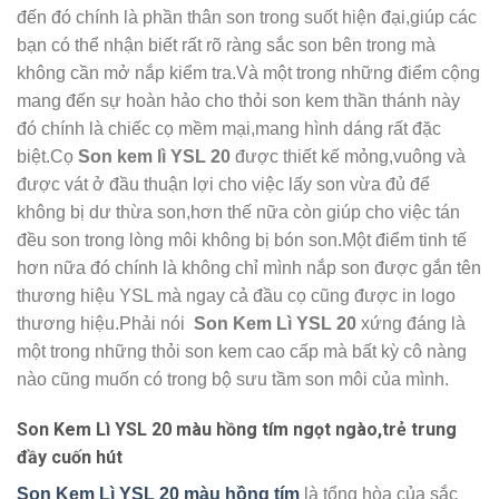
đến đó chính là phần thân son trong suốt hiện đại,giúp các
bạn có thể nhận biết rất rõ ràng sắc son bên trong mà
không cần mở nắp kiểm tra.Và một trong những điểm cộng
mang đến sự hoàn hảo cho thỏi son kem thần thánh này
đó chính là chiếc cọ mềm mại,mang hình dáng rất đặc
biệt.Cọ
Son kem lì YSL 20
được thiết kế mỏng,vuông và
được vát ở đầu thuận lợi cho việc lấy son vừa đủ để
không bị dư thừa son,hơn thế nữa còn giúp cho việc tán
đều son trong lòng môi không bị bón son.Một điểm tinh tế
hơn nữa đó chính là không chỉ mình nắp son được gắn tên
thương hiệu YSL mà ngay cả đầu cọ cũng được in logo
thương hiệu.Phải nói
Son Kem Lì YSL 20
xứng đáng là
một trong những thỏi son kem cao cấp mà bất kỳ cô nàng
nào cũng muốn có trong bộ sưu tầm son môi của mình.
Son Kem Lì YSL 20 màu hồng tím ngọt ngào,trẻ trung
đầy cuốn hút
Son Kem Lì YSL 20 màu hồng tím
là tổng hòa của sắc