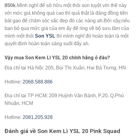
850k
.Mình nghĩ để sở hữu một thỏi son tuyệt vời thế này
với mức giá không quá cao thì quả thật là đáng đồng tiền
bát gạo để chăm sóc sắc đẹp đó các nàng ah.Bởi vậy,nếu
bạn bỏ qua mức giá của em ấy để ring về bộ sưu tầm của
mình một thỏi
Son YSL
thì mình nghĩ đó hoàn toàn là một
quyết định hoàn toàn sáng suốt đấy ah.
Vậy mua
Son Kem Lì YSL 20
chính hãng ở đâu?
Địa chỉ tại Hà Nội: 205, Bùi Thị Xuân, Hai Bà Trưng, HN
Hotline:
2068.588.886
Điạ chỉ tại TP HCM: 209 Huỳnh Văn Bánh, P.20, Q.Phú
Nhuận, HCM
Hotline:
2081.205.928
Đánh giá về
Son Kem Lì YSL 20 Pink Squad