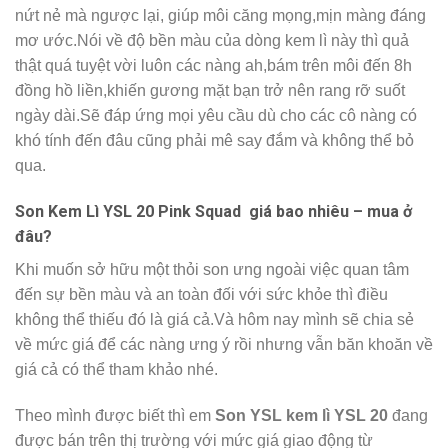
nứt nẻ mà ngược lại, giúp môi căng mọng,mịn màng đáng
mơ ước.Nói về độ bền màu của dòng kem lì này thì quả
thật quá tuyệt vời luôn các nàng ah,bám trên môi đến 8h
đồng hồ liền,khiến gương mặt bạn trở nên rang rỡ suốt
ngày dài.Sẽ đáp ứng mọi yêu cầu dù cho các cô nàng có
khó tính đến đâu cũng phải mê say đắm và không thể bỏ
qua.
Son Kem Lì YSL 20 Pink Squad giá bao nhiêu – mua ở
đâu?
Khi muốn sở hữu một thỏi son ưng ngoài việc quan tâm
đến sự bền màu và an toàn đối với sức khỏe thì điều
không thể thiếu đó là giá cả.Và hôm nay mình sẽ chia sẻ
về mức giá để các nàng ưng ý rồi nhưng vẫn băn khoăn về
giá cả có thể tham khảo nhé.
Theo mình được biết thì em
Son YSL kem lì YSL 20
đang
được bán trên thị trường với mức giá giao động từ