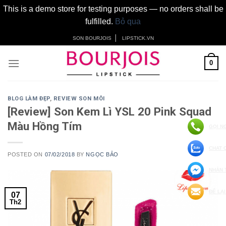
This is a demo store for testing purposes — no orders shall be
fulfilled.
Bỏ qua
Skip
│
SON BOURJOIS
LIPSTICK.VN
to
content
0
BLOG LÀM ĐẸP
,
REVIEW SON MÔI
[Review] Son Kem Lì YSL 20 Pink Squad
Màu Hồng Tím
GỌI N
CHAT 
POSTED ON
07/02/2018
BY
NGỌC BẢO
NHẮN 
ĐỂ LẠI
07
Th2