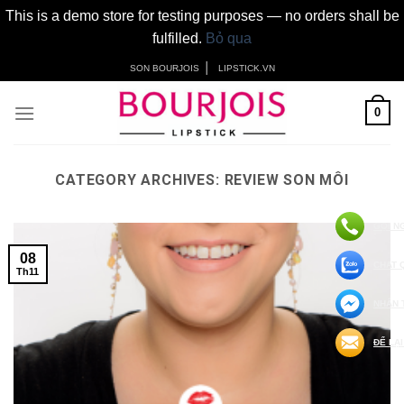
This is a demo store for testing purposes — no orders shall be
fulfilled.
Bỏ qua
Skip
│
SON BOURJOIS
LIPSTICK.VN
to
content
0
CATEGORY ARCHIVES:
REVIEW SON MÔI
GỌI N
08
CHAT 
Th11
NHẮN 
ĐỂ LẠI