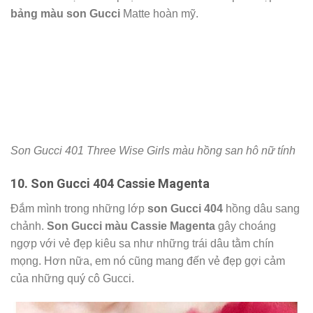
Son Gucci màu 402 Vantine Fuchsia lấy cảm hứng từu
cánh hoa Vân Anh rạng rỡ
9. Son Gucci 401 Three Wise Girls
Nối tiếp
bảng màu son Gucci
hot nhất 2021 vẫn sẽ là một
em son màu hồng san hô nữ tính. Rung rinh trước vẻ đẹp
dịu dàng mà son Gucci 401 Three Wise Girls mang lại.
Gucci hứa hẹn chinh phục hoàn toàn trái tim phái đẹp với
bảng màu son Gucci
Matte hoàn mỹ.