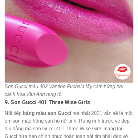
vân anh mộng mơ. Nếu biết cách đánh, cẩn thận nếu
không nàng sẽ bị nghiện
son Gucci Vantine Fuchsia
đó
nha.