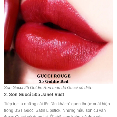
Bảng son Gucci Rouge à Lèvres Satin Lipstick màu nào
đẹp nhất
1. Son Gucci 25 Goldie Red
Lại tiếp tục là cái tên
son Gucci 25 Goldie Red
quen
thuộc. Màu son được Gucci ưu ái đặt trong mọi bộ sưu tập.
Và là cái tên không thể thiếu trong
bảng màu son Gucci
đẹp nhất, những thỏi
son Gucci nào màu đẹp nhất
.