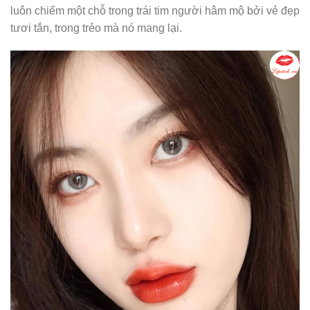
Mê mẩn trước màu son Gucci 208 They Met in Argentina
mang vẻ đẹp thời thượng
7. Son Gucci 302 Agatha Orange
Son Gucci 302 màu cam đỏ
nổi lên như “vũ bão” giữa
rừng son hồng, đỏ bất tận.
Son Gucci Agatha Orange
luôn chiếm một chỗ trong trái tim người hâm mộ bởi vẻ đẹp
tươi tắn, trong trẻo mà nó mang lại.