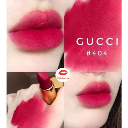
Son Gucci 401 Three Wise Girls màu hồng san hô nữ tính
10. Son Gucci 404 Cassie Magenta
Đắm mình trong những lớp
son Gucci 404
hồng dâu sang
chảnh.
Son Gucci màu Cassie Magenta
gây choáng
ngợp với vẻ đẹp kiêu sa như những trái dâu tằm chín
mọng. Hơn nữa, em nó cũng mang đến vẻ đẹp gợi cảm
của những quý cô Gucci.