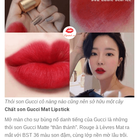
Thỏi son Gucci cô nàng nào cũng nên sở hữu một cây
Chất son Gucci Mat Lipstick
Mở màn cho sự bùng nổ danh tiếng của Gucci là những
thỏi son Gucci Matte “thần thánh”. Rouge à Lèvres Mat ra
mắt với BST 36 màu son đậm, cùng lớp nền mờ lâu trôi.