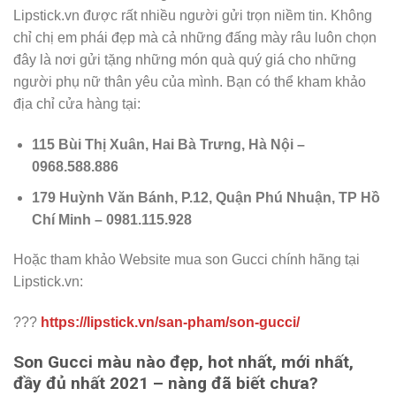
Lipstick.vn được rất nhiều người gửi trọn niềm tin. Không
chỉ chị em phái đẹp mà cả những đấng mày râu luôn chọn
đây là nơi gửi tặng những món quà quý giá cho những
người phụ nữ thân yêu của mình. Bạn có thể kham khảo
địa chỉ cửa hàng tại:
115 Bùi Thị Xuân, Hai Bà Trưng, Hà Nội –
0968.588.886
179 Huỳnh Văn Bánh, P.12, Quận Phú Nhuận, TP Hồ
Chí Minh – 0981.115.928
Hoặc tham khảo Website mua son Gucci chính hãng tại
Lipstick.vn:
???
https://lipstick.vn/san-pham/son-gucci/
Son Gucci màu nào đẹp, hot nhất, mới nhất,
đầy đủ nhất 2021 – nàng đã biết chưa?