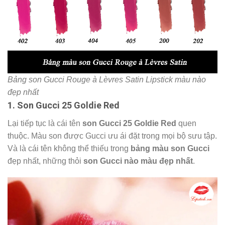
Son Gucci 404 Cassie Magenta màu đỏ trầm táo bạo
Bảng màu son Gucci Rouge à Lèvres Satin Lipstick