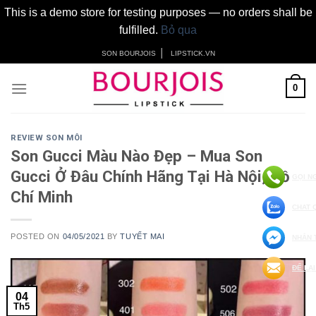
This is a demo store for testing purposes — no orders shall be
fulfilled.
Bỏ qua
Skip
│
SON BOURJOIS
LIPSTICK.VN
to
content
0
REVIEW SON MÔI
Son Gucci Màu Nào Đẹp – Mua Son
Gucci Ở Đâu Chính Hãng Tại Hà Nội, Hồ
GỌI N
Chí Minh
CHAT 
POSTED ON
04/05/2021
BY
TUYẾT MAI
NHẮN 
ĐỂ LẠI
04
Th5