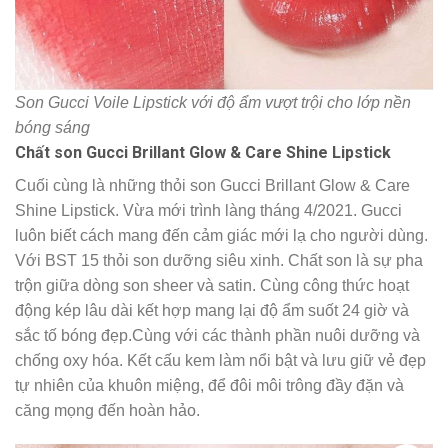
Son Gucci Voile Lipstick với độ ẩm vượt trội cho lớp nền
bóng sáng
Chất son Gucci Brillant Glow & Care Shine Lipstick
Cuối cùng là những thỏi son Gucci Brillant Glow & Care
Shine Lipstick. Vừa mới trình làng tháng 4/2021. Gucci
luôn biết cách mang đến cảm giác mới lạ cho người dùng.
Với BST 15 thỏi son dưỡng siêu xinh. Chất son là sự pha
trộn giữa dòng son sheer và satin. Cùng công thức hoạt
động kép lâu dài kết hợp mang lại độ ẩm suốt 24 giờ và
sắc tố bóng đẹp.Cùng với các thành phần nuôi dưỡng và
chống oxy hóa. Kết cấu kem làm nổi bật và lưu giữ vẻ đẹp
tự nhiên của khuôn miệng, để đôi môi trông đầy đặn và
căng mọng đến hoàn hảo.