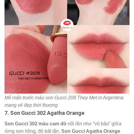
Màu son Gucci 208 They Met in Argentina hồng cam đất
đẹp nhất nhì
bảng màu son Gucci
. Khiến bất cứ cô nàng
nào cũng phải mê mẩn từ cái nhìn đầu tiên. Màu hồng cam
đất kiều diễm mang đến vẻ đẹp thanh lịch, quý phái của
những quý cô Gucci hiện đại đẹp khó cưỡng.