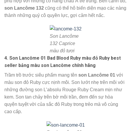
phù hợp với những cô nàng châu Á trẻ trung. Bên cạnh đó,
son Lancôme 132
cũng có thể hô biến diện mạo các nàng
thành những quý cô quyền lực, gợi cảm hết nấc.
Son Lancôme
132 Caprice
màu đỏ tươi
4. Son Lancôme 01
Bad Blood Ruby
màu đỏ Ruby best
seller bảng màu son Lancôme chính hãng
Trầm trồ trước siêu phẩm mang tên
son Lancôme 01
với
màu son đỏ Ruby cực nịnh môi. Son lướt nhẹ trên môi với
những đường son L’absolu Rouge Ruby Cream mịn như
kem. Son tan chảy trên bờ môi trần, đem đến sự hòa
quyện tuyệt vời của sắc đỏ Ruby trong trẻo mà vô cùng
cao cấp.