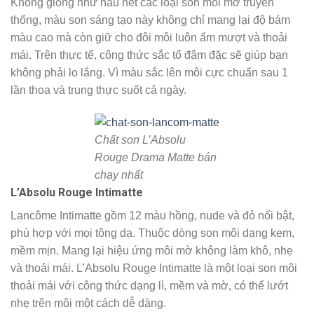
Không giống như hầu hết các loại son môi mờ truyền
thống, màu son sáng tạo này không chỉ mang lại độ bám
màu cao mà còn giữ cho đôi môi luôn ẩm mượt và thoải
mái. Trên thực tế, công thức sắc tố đậm đặc sẽ giúp bạn
không phải lo lắng. Vì màu sắc lên môi cực chuẩn sau 1
lần thoa và trung thực suốt cả ngày.
Chất son L’Absolu
Rouge Drama Matte bán
chạy nhất
L’Absolu Rouge Intimatte
Lancôme Intimatte gồm 12 màu hồng, nude và đỏ nổi bật,
phù hợp với mọi tông da. Thuộc dòng son môi dạng kem,
mềm mịn. Mang lại hiệu ứng môi mờ không làm khô, nhẹ
và thoải mái. L’Absolu Rouge Intimatte là một loại son môi
thoải mái với công thức dạng lì, mềm và mờ, có thể lướt
nhẹ trên môi một cách dễ dàng.