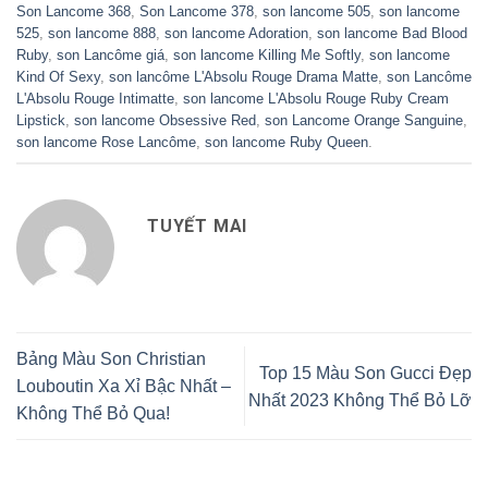
Son Lancome 368
,
Son Lancome 378
,
son lancome 505
,
son lancome
525
,
son lancome 888
,
son lancome Adoration
,
son lancome Bad Blood
Ruby
,
son Lancôme giá
,
son lancome Killing Me Softly
,
son lancome
Kind Of Sexy
,
son lancôme L'Absolu Rouge Drama Matte
,
son Lancôme
L'Absolu Rouge Intimatte
,
son lancome L'Absolu Rouge Ruby Cream
Lipstick
,
son lancome Obsessive Red
,
son Lancome Orange Sanguine
,
son lancome Rose Lancôme
,
son lancome Ruby Queen
.
TUYẾT MAI
Bảng Màu Son Christian
Top 15 Màu Son Gucci Đẹp
Louboutin Xa Xỉ Bậc Nhất –
Nhất 2023 Không Thể Bỏ Lỡ
Không Thể Bỏ Qua!