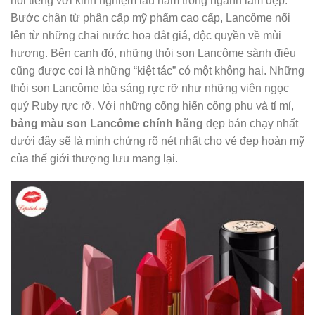
nổi tiếng với kinh nghiệm lâu năm trong ngành làm đẹp.
Bước chân từ phân cấp mỹ phẩm cao cấp, Lancôme nổi
lên từ những chai nước hoa đắt giá, độc quyền về mùi
hương. Bên cạnh đó, những thỏi son Lancôme sành điệu
cũng được coi là những “kiệt tác” có một không hai. Những
thỏi son Lancôme tỏa sáng rực rỡ như những viên ngọc
quý Ruby rực rỡ. Với những cống hiến công phu và tỉ mỉ,
bảng màu son Lancôme chính hãng
đẹp bán chạy nhất
dưới đây sẽ là minh chứng rõ nét nhất cho vẻ đẹp hoàn mỹ
của thế giới thượng lưu mang lại.