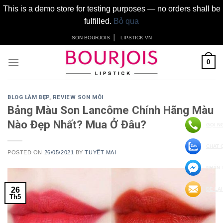
This is a demo store for testing purposes — no orders shall be
fulfilled.
Bỏ qua
Skip
│
SON BOURJOIS
LIPSTICK.VN
to
content
0
BLOG LÀM ĐẸP
,
REVIEW SON MÔI
Bảng Màu Son Lancôme Chính Hãng Màu
Nào Đẹp Nhất? Mua Ở Đâu?
GỌI N
CHAT 
POSTED ON
26/05/2021
BY
TUYẾT MAI
NHẮN 
26
ĐỂ LẠI
Th5