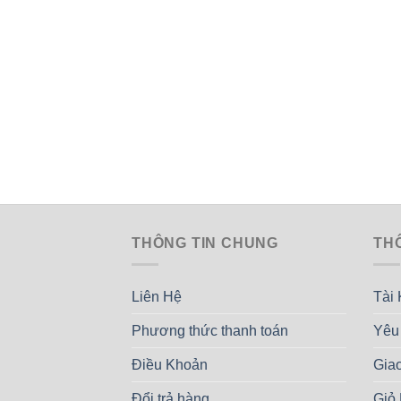
THÔNG TIN CHUNG
TH
Liên Hệ
Tài
Phương thức thanh toán
Yêu
Điều Khoản
Gia
Đổi trả hàng
Giỏ