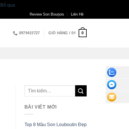
.
Bỏ qua
Review Son Bourjois
Liên Hệ
0
0979415727
GIỎ HÀNG /
0
₫
CHAT 
NHẮN 
ĐỂ LẠI
BÀI VIẾT MỚI
Top 8 Màu Son Louboutin Đẹp