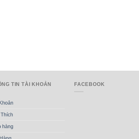
ÔNG TIN TÀI KHOẢN
FACEBOOK
 Khoản
 Thích
o hàng
 Hàng