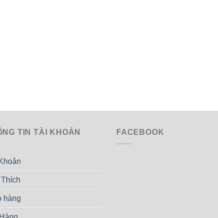
ÔNG TIN TÀI KHOẢN
FACEBOOK
 Khoản
 Thích
o hàng
 Hàng