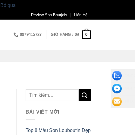
.
Bỏ qua
Review Son Bourjois
Liên Hệ
0
0979415727
GIỎ HÀNG /
0
₫
CHAT 
NHẮN 
ĐỂ LẠI
BÀI VIẾT MỚI
t
Top 8 Màu Son Louboutin Đẹp