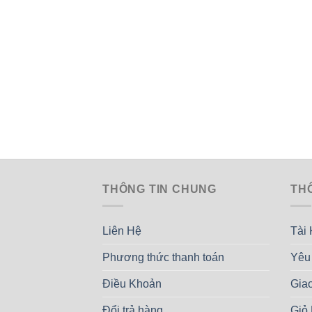
THÔNG TIN CHUNG
TH
Liên Hệ
Tài
Phương thức thanh toán
Yêu
Điều Khoản
Gia
Đổi trả hàng
Giỏ