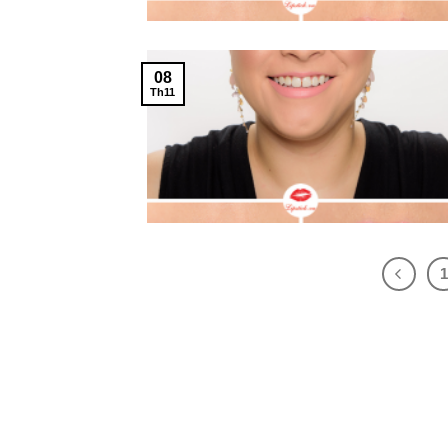
08
Th11
1