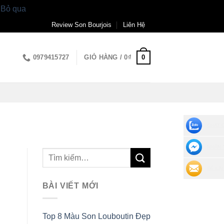
.
Bỏ qua
Review Son Bourjois
Liên Hệ
0
0979415727
GIỎ HÀNG /
0
₫
CHAT 
NHẮN 
ĐỂ LẠI
BÀI VIẾT MỚI
Top 8 Màu Son Louboutin Đẹp