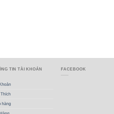
ÔNG TIN TÀI KHOẢN
FACEBOOK
 Khoản
 Thích
o hàng
 Hàng