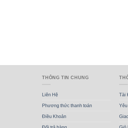
THÔNG TIN CHUNG
TH
Liên Hệ
Tài
Phương thức thanh toán
Yêu
Điều Khoản
Gia
Đổi trả hàng
Giỏ