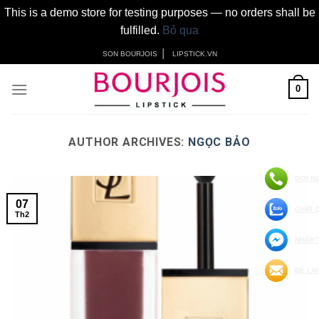
This is a demo store for testing purposes — no orders shall be
fulfilled.
Bỏ qua
Skip
│
SON BOURJOIS
LIPSTICK.VN
to
content
0
AUTHOR ARCHIVES:
NGỌC BẢO
GỌI N
07
CHAT 
Th2
NHẮN 
ĐỂ LẠI