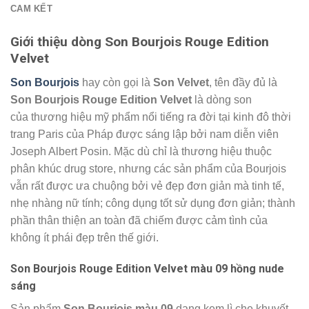
CAM KẾT
Giới thiệu dòng Son Bourjois Rouge Edition
Velvet
Son Bourjois
hay còn gọi là
Son Velvet
, tên đầy đủ là
Son Bourjois Rouge Edition Velvet
là dòng son
của thương hiệu mỹ phẩm nổi tiếng ra đời tại kinh đô thời
trang Paris của Pháp được sáng lập bởi nam diễn viên
Joseph Albert Posin. Mặc dù chỉ là thương hiệu thuộc
phân khúc drug store, nhưng các sản phẩm của Bourjois
vẫn rất được ưa chuộng bởi vẻ đẹp đơn giản mà tinh tế,
nhẹ nhàng nữ tính; công dụng tốt sử dụng đơn giản; thành
phần thân thiện an toàn đã chiếm được cảm tình của
không ít phái đẹp trên thế giới.
Son Bourjois Rouge Edition Velvet màu 09 hồng nude
sáng
Sản phẩm
Son Bourjois
màu 09
dạng kem lì che khuyết