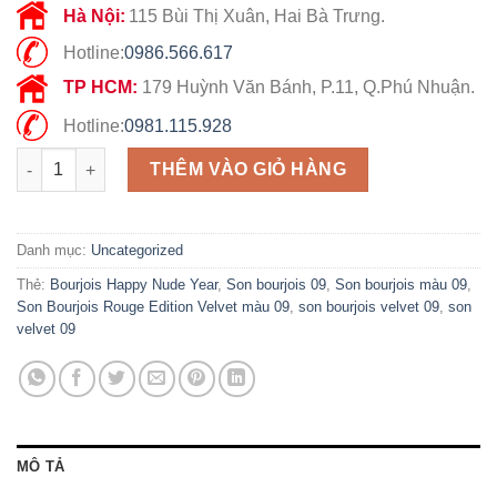
Hà Nội:
115 Bùi Thị Xuân, Hai Bà Trưng.
Hotline:
0986.566.617
TP HCM:
179 Huỳnh Văn Bánh, P.11, Q.Phú Nhuận.
Hotline:
0981.115.928
Son Bourjois Rouge Edition Velvet màu 09 số lượng
THÊM VÀO GIỎ HÀNG
Danh mục:
Uncategorized
Thẻ:
Bourjois Happy Nude Year
,
Son bourjois 09
,
Son bourjois màu 09
,
Son Bourjois Rouge Edition Velvet màu 09
,
son bourjois velvet 09
,
son
velvet 09
MÔ TẢ