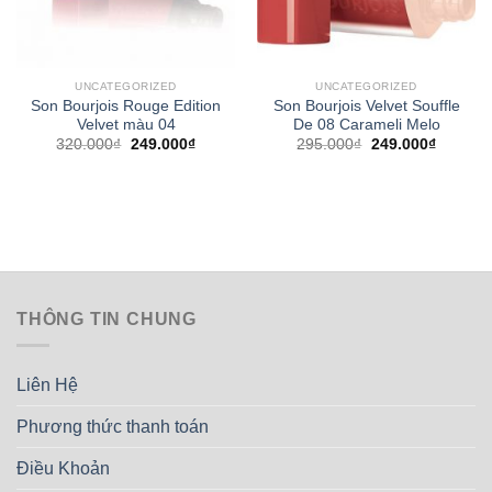
UNCATEGORIZED
UNCATEGORIZED
Son Bourjois Rouge Edition
Son Bourjois Velvet Souffle
Velvet màu 04
De 08 Carameli Melo
Giá
Giá
Giá
Giá
320.000
₫
249.000
₫
295.000
₫
249.000
₫
gốc
hiện
gốc
hiện
là:
tại
là:
tại
320.000₫.
là:
295.000₫.
là:
0₫.
249.000₫.
249.000
THÔNG TIN CHUNG
Liên Hệ
Phương thức thanh toán
Điều Khoản