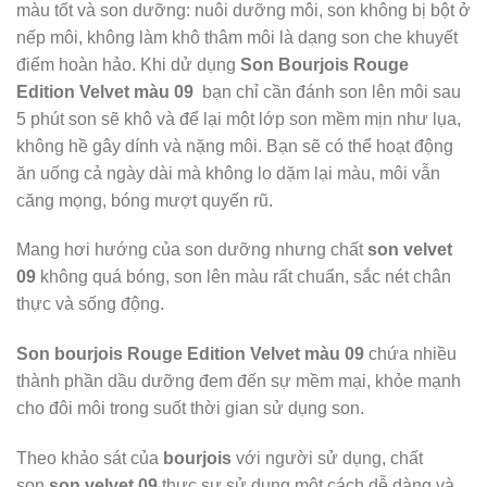
màu tốt và son dưỡng: nuôi dưỡng môi, son không bị bột ở
nếp môi, không làm khô thâm môi là dạng son che khuyết
điểm hoàn hảo. Khi dử dụng
Son Bourjois Rouge
Edition Velvet màu 09
bạn chỉ cần đánh son lên môi sau
5 phút son sẽ khô và để lại một lớp son mềm mịn như lụa,
không hề gây dính và nặng môi. Bạn sẽ có thể hoạt động
ăn uống cả ngày dài mà không lo dặm lại màu, môi vẫn
căng mọng, bóng mượt quyến rũ.
Mang hơi hướng của son dưỡng nhưng chất
son velvet
09
không quá bóng, son lên màu rất chuẩn, sắc nét chân
thực và sống động.
Son bourjois Rouge Edition Velvet màu 09
chứa nhiều
thành phần dầu dưỡng đem đến sự mềm mại, khỏe mạnh
cho đôi môi trong suốt thời gian sử dụng son.
Theo khảo sát của
bourjois
với người sử dụng, chất
son
son velvet 09
thực sự sử dụng một cách dễ dàng và