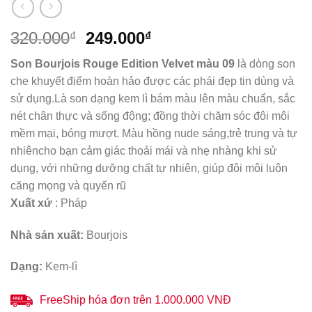
Giá
Giá
320.000
249.000
₫
₫
gốc
hiện
Son Bourjois Rouge Edition Velvet màu 09
là
dòng son
là:
tại
che khuyết điểm hoàn hảo được các phái đẹp tin dùng và
320.000₫.
là:
sử dụng.Là son dạng kem lì bám màu lên màu chuẩn, sắc
249.000₫.
nét chân thực và sống động; đồng thời chăm sóc đôi môi
mềm mại, bóng mượt. Màu hồng nude sáng,trẻ trung và tự
nhiêncho bạn cảm giác thoải mái và nhẹ nhàng khi sử
dụng, với những dưỡng chất tự nhiên, giúp đôi môi luôn
căng mọng và quyến rũ
Xuất xứ
: Pháp
Nhà sản xuất:
Bourjois
Dạng:
Kem-lì
FreeShip hóa đơn trên 1.000.000 VNĐ