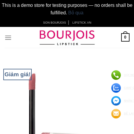
This is a demo store for testing purposes — no orders shall be
fulfilled.
Bỏ qua
Skip
│
SON BOURJOIS
LIPSTICK.VN
to
content
0
Giảm giá!
GỌI N
CHAT 
NHẮN 
ĐỂ LẠI