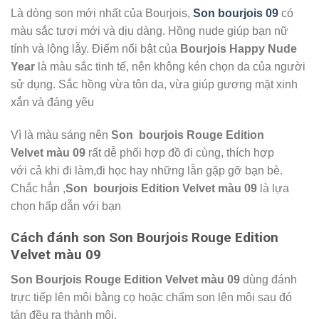
Là dòng son mới nhất của Bourjois,
Son bourjois 09
có
màu sắc tươi mới và dịu dàng. Hồng nude giúp bạn nữ
tính và lộng lẫy. Điểm nổi bật của
Bourjois Happy Nude
Year
là màu sắc tinh tế, nên không kén chọn da của người
sử dụng. Sắc hồng vừa tôn da, vừa giúp gương mặt xinh
xắn và đáng yêu
Vì là màu sáng nên
Son bourjois Rouge Edition
Velvet màu 09
rất dễ phối hợp đồ đi cùng, thích hợp
với cả khi đi làm,đi học hay những lẫn gặp gỡ bạn bè.
Chắc hẳn ,
Son bourjois Edition Velvet màu 09
là lựa
chọn hấp dẫn với bạn
Cách đánh son Son Bourjois Rouge Edition
Velvet màu 09
Son Bourjois Rouge Edition Velvet màu 09
dùng đánh
trực tiếp lên môi bằng cọ hoặc chấm son lên môi sau đó
tán đều ra thành môi.