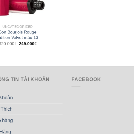
UNCATEGORIZED
Son Bourjois Rouge
dition Velvet màu 13
Giá
Giá
320.000
₫
249.000
₫
gốc
hiện
là:
tại
320.000₫.
là:
249.000₫.
ÔNG TIN TÀI KHOẢN
FACEBOOK
 Khoản
 Thích
o hàng
 Hàng